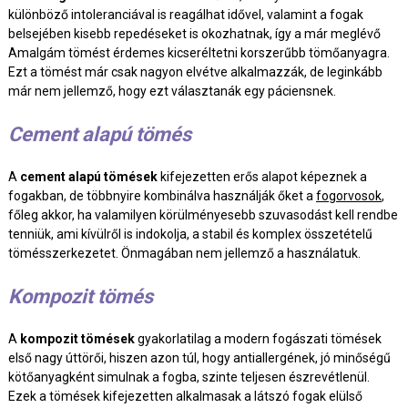
különböző intoleranciával is reagálhat idővel, valamint a fogak
belsejében kisebb repedéseket is okozhatnak, így a már meglévő
Amalgám tömést érdemes kicseréltetni korszerűbb tömőanyagra.
Ezt a tömést már csak nagyon elvétve alkalmazzák, de leginkább
már nem jellemző, hogy ezt választanák egy páciensnek.
Cement alapú tömés
A
cement alapú tömések
kifejezetten erős alapot képeznek a
fogakban, de többnyire kombinálva használják őket a
fogorvosok
,
főleg akkor, ha valamilyen körülményesebb szuvasodást kell rendbe
tenniük, ami kívülről is indokolja, a stabil és komplex összetételű
tömésszerkezetet. Önmagában nem jellemző a használatuk.
Kompozit tömés
A
kompozit tömések
gyakorlatilag a modern fogászati tömések
első nagy úttörői, hiszen azon túl, hogy antiallergének, jó minőségű
kötőanyagként simulnak a fogba, szinte teljesen észrevétlenül.
Ezek a tömések kifejezetten alkalmasak a látszó fogak elülső