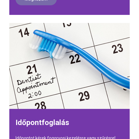
Időpontfoglalás
Időpontot kérek fogorvosi kezelésre vagy szűrésre!