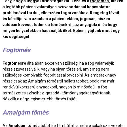
Tény, hogy a leggyakoribb fogászati kezelés a
fogtömés
, hiszen
a legtöbb páciens valamilyen szuvasodással kapcsolatos
problémával fordul jellemzően fogorvosához. Rengeteg tévhit
és kérdőjel van azonban a páciensekben, jogosan, hiszen
valóban keveset tudunk a tömésekről, az anyagokról és hogy
milyen helyzetekben használják őket. Ebben nyújtunk most egy
kis segítséget.
Fogtömés
Fogtömésre
általában akkor van szükség, ha a fog valamelyik
része szuvassá válik, vagy ha olyan törés éri, amit még nem
szükséges komolyabb fogpótlással orvosolni. Az emberek nagy
része csak az Amalgám tömésről hallott többet, pedig ma már
rendkívül korszerű anyagokból, nagyon jó minőségű - a fog
természetes színeihez igazodó - tömőanyagokat gyártanak.
Nézzük a négy legismertebb tömés fajtát.
Amalgám tömés
Az
Amalgám tömés
többféle fémből áll, amelyre sokak szervezete