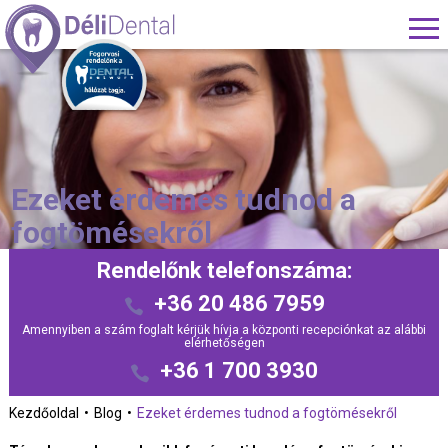
Ezeket érdemes tudnod a
fogtömésekről
Rendelőnk telefonszáma:
+36 20 486 7959
Amennyiben a szám foglalt kérjük hívja a központi recepciónkat az alábbi
elérhetőségen
+36 1 700 3930
Kezdőoldal
Blog
Ezeket érdemes tudnod a fogtömésekről