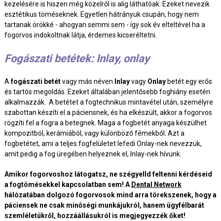
kezelésére is hiszen még közelről is alig láthatóak. Ezeket nevezik
esztétikus töméseknek. Egyetlen hátrányuk csupán, hogy nem
tartanak örökké - ahogyan semmi sem - így sok év elteltével ha a
fogorvos indokoltnak látja, érdemes kicseréltetni.
Fogászati betétek: Inlay, onlay
A
fogászati betét
vagy más néven
Inlay
vagy
Onlay
betét egy erős
és tartós megoldás. Ezeket általában jelentősebb foghiány esetén
alkalmazzák. A betétet a fogtechnikus mintavétel után, személyre
szabottan készíti el a páciensnek, és ha elkészült, akkor a fogorvos
rögzíti fel a fogra a betegnek. Maga a fogbetét anyaga készülhet
kompozitból, kerámiából, vagy különböző fémekből. Azt a
fogbetétet, ami a teljes fogfelületet lefedi Onlay-nek nevezzük,
amit pedig a fog üregében helyeznek el, Inlay-nek hívunk.
Amikor fogorvoshoz látogatsz, ne szégyelld feltenni kérdéseid
a fogtömésekkel kapcsolatban sem! A
Dental Network
hálózatában dolgozó fogorvosok mind arra törekszenek, hogy a
páciensek ne csak minőségi munkájukról, hanem ügyfélbarát
szemléletükről, hozzáállásukról is megjegyezzék őket!