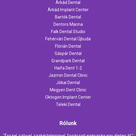
Árkád Dental
Árkád Implant Center
Bartók Dental
Dentors Marina
Falk Dental Studio
Fehérvári Dental Újbuda
Flórián Dental
Gáspár Dental
Grandpark Dental
Haifa Dent 1-2
Jazmin Dental Clinic
Jókai Dental
Megyeri Dent Clinic
Oktogon Implant Center
Teleki Dental
Rólunk
"Ésszel, szívvel, szakértelemmel, fogászati egészség egy életen át."