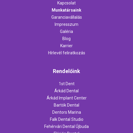
Kapcsolat
Munkatársaink
Garanciavállalás
Impresszum
Galéria
Blog
Karrier
Hírlevél feliratkozás
Rendelőink
1st Dent
Árkád Dental
Árkád Implant Center
Bartók Dental
Dentors Marina
Falk Dental Studio
Fehérvári Dental Újbuda