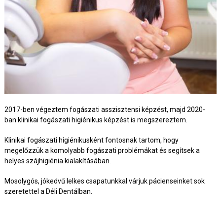
2017-ben végeztem fogászati asszisztensi képzést, majd 2020-
ban klinikai fogászati higiénikus képzést is megszereztem.
Klinikai fogászati higiénikusként fontosnak tartom, hogy
megelőzzük a komolyabb fogászati problémákat és segítsek a
helyes szájhigiénia kialakításában.
Mosolygós, jókedvű lelkes csapatunkkal várjuk pácienseinket sok
szeretettel a Déli Dentálban.