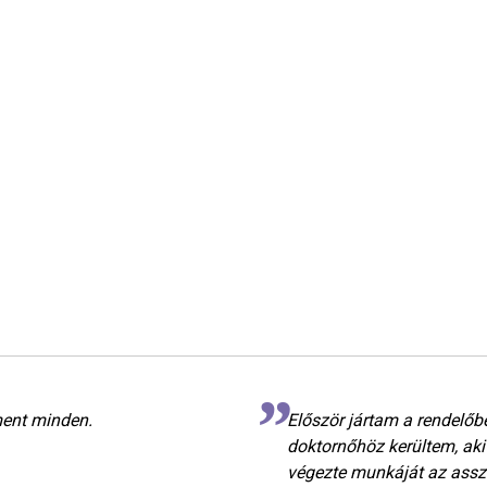
ment minden.
Először jártam a rendelőbe
doktornőhöz kerültem, ak
végezte munkáját az asszi