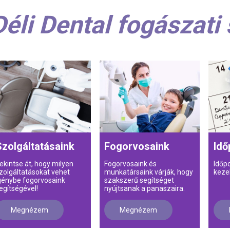
Déli Dental fogászati
Szolgáltatásaink
Fogorvosaink
Idő
ekintse át, hogy milyen
Fogorvosaink és
Időp
zolgáltatásokat vehet
munkatársaink várják, hogy
keze
génybe fogorvosaink
szakszerű segítséget
egítségével!
nyújtsanak a panaszaira.
Megnézem
Megnézem