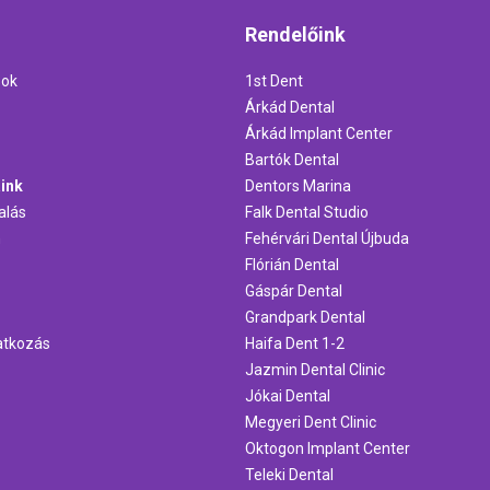
Rendelőink
sok
1st Dent
Árkád Dental
Árkád Implant Center
Bartók Dental
ink
Dentors Marina
alás
Falk Dental Studio
m
Fehérvári Dental Újbuda
Flórián Dental
Gáspár Dental
Grandpark Dental
ratkozás
Haifa Dent 1-2
Jazmin Dental Clinic
Jókai Dental
Megyeri Dent Clinic
Oktogon Implant Center
Teleki Dental