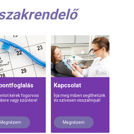
 szakrendelő
pontfoglalás
Kapcsolat
ontot kérek fogorvosi
Írja meg miben segíthetünk
lésre vagy szűrésre!
és szívesen visszahívjuk!
Megnézem
Megnézem