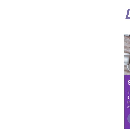
T
s
i
s