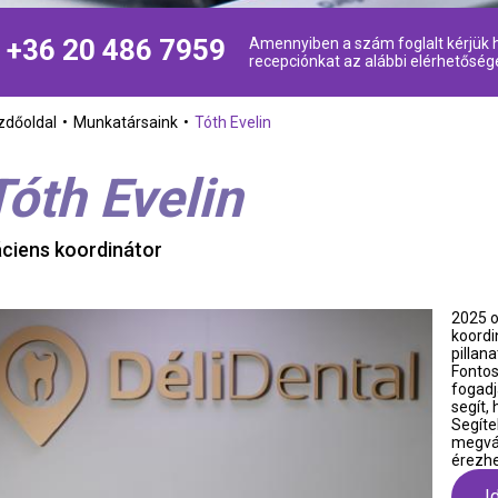
+36 20 486 7959
Amennyiben a szám foglalt kérjük h
recepciónkat az alábbi elérhetőség
zdőoldal
Munkatársaink
Tóth Evelin
Tóth Evelin
ciens koordinátor
2025 o
koordi
pillan
Fontos
fogadj
segít,
Segíte
megvál
érezh
I