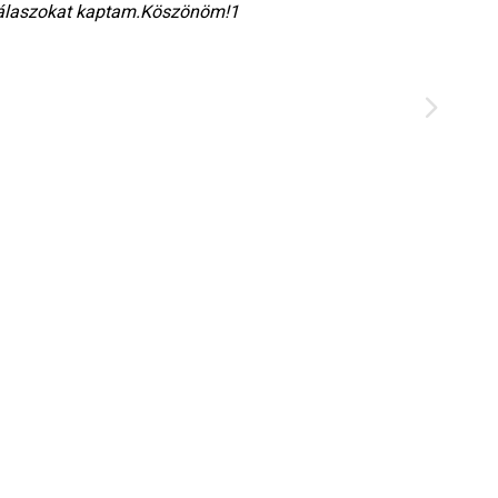
 válaszokat kaptam.Köszönöm!1
Esz