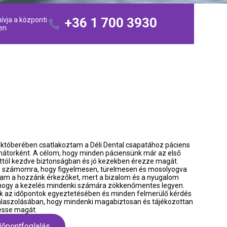
+36 1 700 3930
ívja a központi
en
któberében csatlakoztam a Déli Dental csapatához páciens 
nátorként. A célom, hogy minden páciensünk már az első 
attól kezdve biztonságban és jó kezekben érezze magát. 
 számomra, hogy figyelmesen, türelmesen és mosolyogva 
am a hozzánk érkezőket, mert a bizalom és a nyugalom 
 hogy a kezelés mindenki számára zökkenőmentes legyen. 
k az időpontok egyeztetésében és minden felmerülő kérdés 
aszolásában, hogy mindenki magabiztosan és tájékozottan 
esse magát.
dőpontfoglalás