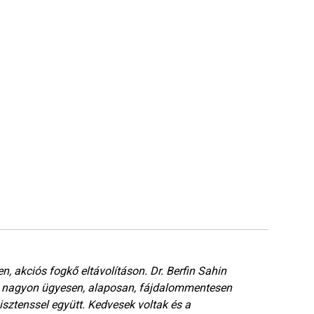
n, akciós fogkő eltávolításon. Dr. Berfin Sahin
A r
i nagyon ügyesen, alaposan, fájdalommentesen
nag
sztenssel együtt. Kedvesek voltak és a
leg