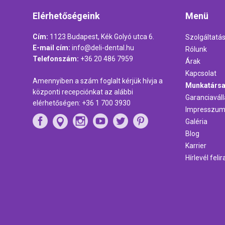
Elérhetőségeink
Menü
Cím:
1123 Budapest, Kék Golyó utca 6.
Szolgáltatá
E-mail cím:
info@deli-dental.hu
Rólunk
Telefonszám:
+36 20 486 7959
Árak
Kapcsolat
Amennyiben a szám foglalt kérjük hívja a
Munkatársa
központi recepciónkat az alábbi
Garanciaváll
elérhetőségen:
+36 1 700 3930
Impresszu
Galéria
Blog
Karrier
Hírlevél feli