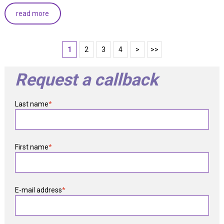
read more
1
2
3
4
>
>>
Request a callback
Last name
*
First name
*
E-mail address
*